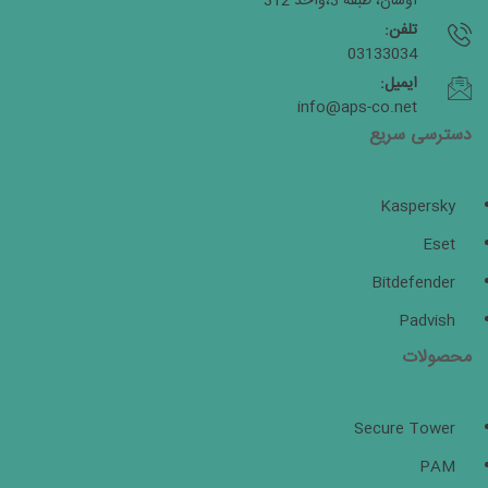
اوسان، طبقه 3،واحد 312
تلفن:
03133034
ایمیل:
info@aps-co.net
دسترسی سریع
Kaspersky
Eset
Bitdefender
Padvish
محصولات
Secure Tower
PAM