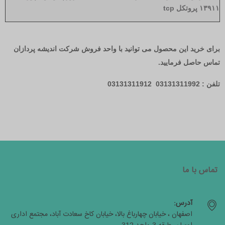
۱۳۹۱۱ پروتکل tcp
برای خرید این محصول می توانید با واحد فروش شرکت اندیشه پردازان
تماس حاصل فرمایید.
تلفن : 03131311992 03131311912
تماس با ما
آدرس:
اصفهان ، خیابان چهارباغ بالا، خیابان کاخ سعادت آباد، مجتمع اداری