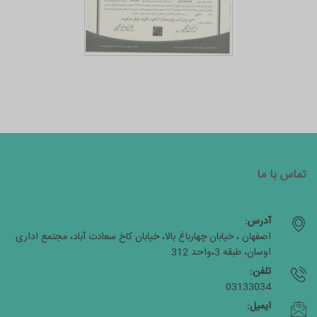
تماس با ما
آدرس:
اصفهان ، خیابان چهارباغ بالا، خیابان کاخ سعادت آباد، مجتمع اداری
اوسان، طبقه 3،واحد 312
تلفن:
03133034
ایمیل: