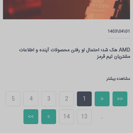
01\04\1403
AMD هک شد؛ احتمال لو رفتن محصولات آینده و اطلاعات
مشتریان تیم قرمز
مشاهده بیشتر
5
4
3
2
1
<
<<
>>
>
14
13
..