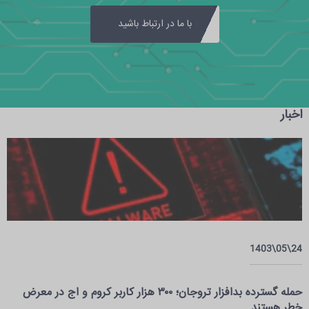
با ما در ارتباط باشید
اخبار
24\05\1403
حمله گسترده بدافزار تروجان؛ ۳۰۰ هزار کاربر کروم و اج در معرض
خطر هستند