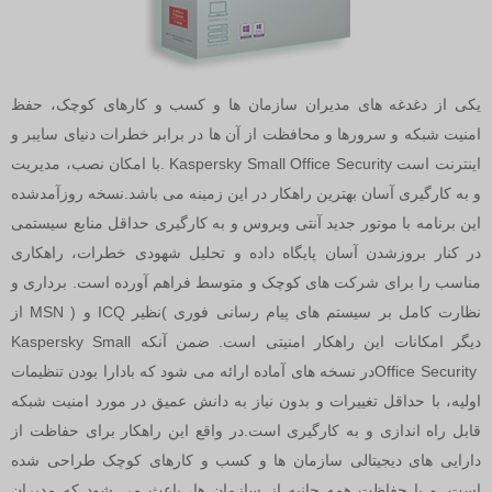
یکی از دغدغه های مدیران سازمان ها و کسب و کارهای کوچک، حفظ
امنیت شبکه و سرورها و محافظت از آن ها در برابر خطرات دنیای سایبر و
اینترنت است
. Kaspersky Small Office Security
با امکان نصب، مدیریت
و به کارگیری آسان بهترین راهکار در این زمینه می باشد.نسخه روزآمدشده
این برنامه با موتور جدید آنتی ویروس و به کارگیری حداقل منابع سیستمی
در کنار بروزشدن آسان پایگاه داده و تحلیل شهودی خطرات، راهکاری
مناسب را برای شرکت های کوچک و متوسط فراهم آورده است. برداری و
نظارت کامل بر سیستم های پیام رسانی فوری
(
نظیر
ICQ
و
MSN )
از
دیگر امکانات این راهکار امنیتی است. ضمن آنکه
Kaspersky Small
Office Security
در نسخه های آماده ارائه می شود که بادارا بودن تنظیمات
اولیه، با حداقل تغییرات و بدون نیاز به دانش عمیق در مورد امنیت شبکه
قابل راه اندازی و به کارگیری است.در واقع این راهکار برای حفاظت از
دارایی های دیجیتالی سازمان ها و کسب و کارهای کوچک طراحی شده
است. و با حفاظت همه جانبه از سازمان ها، باعث می شود که مدیران