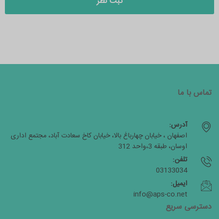
تماس با ما
آدرس:
اصفهان ، خیابان چهارباغ بالا، خیابان کاخ سعادت آباد، مجتمع اداری
اوسان، طبقه 3،واحد 312
تلفن:
03133034
ایمیل:
info@aps-co.net
دسترسی سریع