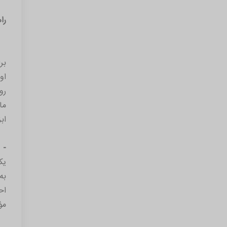
را
بر
او
رو
اب
- 
یک
به
اح
مؤ