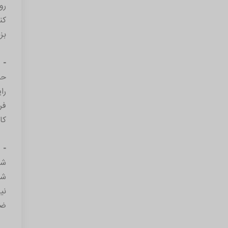
رو
بز
- 
حم
را
فر
کا
- 
شب
نی
ضع