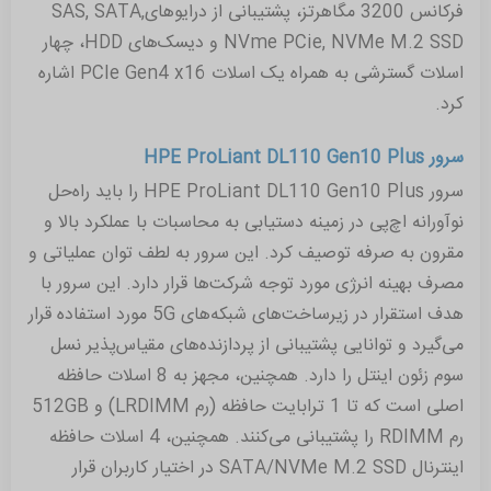
فرکانس 3200 مگاهرتز، پشتیبانی از درایو‌هایSAS, SATA,
NVme PCie, NVMe M.2 SSD و دیسک‌های HDD، چهار
اسلات گسترشی به همراه یک اسلات PCIe Gen4 x16 اشاره
کرد.
سرور HPE ProLiant DL110 Gen10 Plus
سرور HPE ProLiant DL110 Gen10 Plus را باید راه‌حل
نوآورانه اچ‌پی در زمینه دستیابی به محاسبات با عملکرد بالا و
مقرون به صرفه توصیف کرد. این سرور به لطف توان عملیاتی و
مصرف بهینه انرژی مورد توجه شرکت‌ها قرار دارد. این سرور با
هدف استقرار در زیرساخت‌های شبکه‌های 5G مورد استفاده قرار
می‌گیرد و توانایی پشتیبانی از پردازنده‌های مقیاس‌پذیر نسل
سوم زئون اینتل را دارد. همچنین، مجهز به 8 اسلات حافظه
اصلی است که تا 1 ترابایت حافظه (رم LRDIMM) و 512GB
رم RDIMM را پشتیبانی می‌کنند. همچنین، 4 اسلات حافظه‌
اینترنال SATA/NVMe M.2 SSD در اختیار کاربران قرار