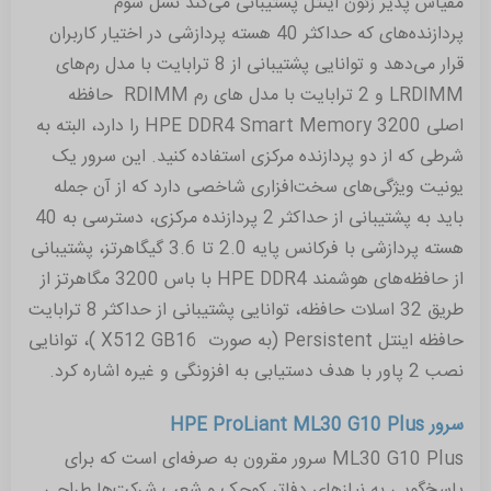
مقیاس پذیر زئون اینتل پشتیبانی می‌کند نسل سوم
پردازنده‌های که حداکثر 40 هسته پردازشی در اختیار کاربران
قرار می‌دهد و توانایی پشتیبانی از 8 ترابایت با مدل رم‌های
LRDIMM و 2 ترابایت با مدل های رم RDIMM حافظه
اصلی 3200 HPE DDR4 Smart Memory را دارد، البته به
شرطی که از دو پردازنده مرکزی استفاده کنید. این سرور یک
یونیت ویژگی‌های سخت‌افزاری شاخصی دارد که از آن جمله
باید به پشتیبانی از حداکثر 2 پردازنده مرکزی، دسترسی به 40
هسته پردازشی با فرکانس پایه 2.0 تا 3.6 گیگاهرتز، پشتیبانی
از حافظه‌های هوشمند HPE DDR4 با باس 3200 مگاهرتز از
طریق 32 اسلات حافظه، توانایی پشتیبانی از حداکثر 8 ترابایت
حافظه اینتل Persistent (به صورت X512 GB16 )، توانایی
نصب 2 پاور با هدف دستیابی به افزونگی و غیره اشاره کرد.
سرور HPE ProLiant ML30 G10 Plus
ML30 G10 Plus سرور مقرون به ‌صرفه‌ای است که برای
پاسخ‌گویی به نیازهای دفاتر کوچک و شعب شرکت‌ها طراحی