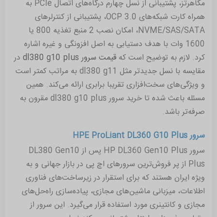
مگاهرتز، پشتیبانی از نسل چهارم درگاه‌های اتصال PCIe به
همراه کارت شبکه‌های OCP 3.0، پشتیبانی از کنترلرهای
NVME/SAS/SATA، امکان نصب 2 منبع تغذیه 800 یا
1600 وات با هدف دستیابی به اصل افزونگی و غیره اشاره
کرد. لازم به توضیح است که
قیمت سرور dl380 g10 plus
در
مقایسه با نسل جدیدتر مثل dl380 g11 به مراتب کمتر است
و ویژگی‌های سخت‌افزاری تقریبا برابری ارائه می‌کند. همین
مسئله باعث شده تا خرید سرور dl380 g10 plus مقرون به
صرفه‌تر باشد.
سرور HPE ProLiant DL360 G10 Plus
سرور HP DL360 Gen10 Plus پس از DL380 Gen10
Plus از پر فروش‌ترین سرورهای اچ پی در بازار جهانی و به
ویژه ایران هستند که برای استقرار در زیرساخت‌های فناوری
اطلاعات، میزبانی ماشین‌های مجازی، پیاده‌سازی راه‌حل‌های
مجازی و کانتینری مورد استفاده قرار می‌گیرد. این سرور از