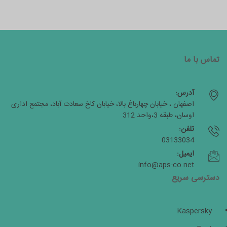
تماس با ما
آدرس:
اصفهان ، خیابان چهارباغ بالا، خیابان کاخ سعادت آباد، مجتمع اداری
اوسان، طبقه 3،واحد 312
تلفن:
03133034
ایمیل:
info@aps-co.net
دسترسی سریع
Kaspersky