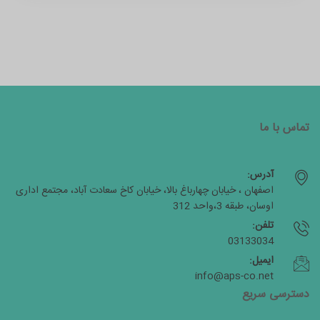
تماس با ما
آدرس:
اصفهان ، خیابان چهارباغ بالا، خیابان کاخ سعادت آباد، مجتمع اداری
اوسان، طبقه 3،واحد 312
تلفن:
03133034
ایمیل:
info@aps-co.net
دسترسی سریع