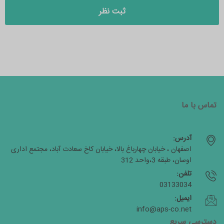
تماس با ما
آدرس:
اصفهان ، خیابان چهارباغ بالا، خیابان کاخ سعادت آباد، مجتمع اداری
اوسان، طبقه 3،واحد 312
تلفن:
03133034
ایمیل:
info@aps-co.net
دسترسی سریع