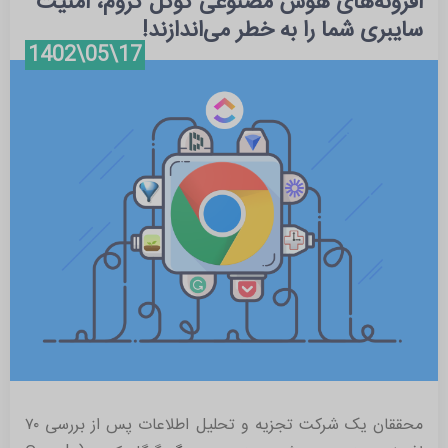
افزونه‌های هوش مصنوعی گوگل کروم، امنیت
آبان 1402 (2)
سایبری شما را به خطر می‌اندازند!
شهریور 1402 (1)
17\05\1402
مرداد 1402 (6)
تیر 1402 (2)
خرداد 1401 (1)
محققان یک شرکت تجزیه و تحلیل اطلاعات پس از بررسی ۷۰