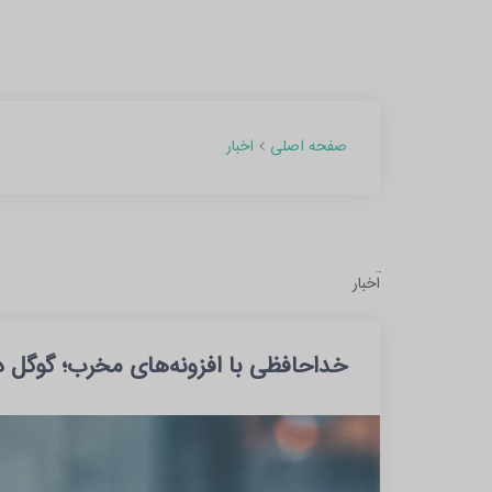
اخبار
صفحه اصلی
آرشیو
اخبار
مطالب
بهمن
خداحافظی با افزونه‌های مخرب؛ گوگل د
1403
(1)
آبان
1402
(2)