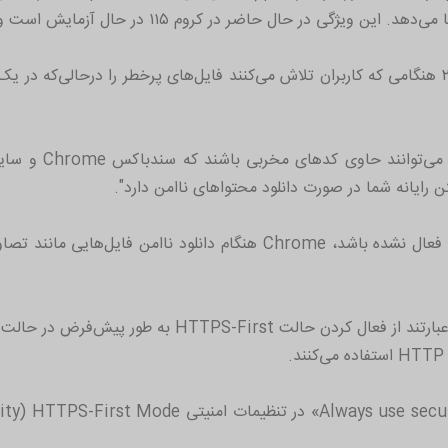
گوگل همچنین اعلام کرد که از اواسط سپتامبر ٢٠٢٣ هنگامی که کاربران تلاش می‌کنند فایل‌های پرخطر 
تیم Chromium می‌گو
ایانه شما در صورت دانلود محتوا‌های ناامن دارد".
آنها افزودند: "تا زمانی که HTTPS-First Mode فعال نشده باشد، Chrome هن