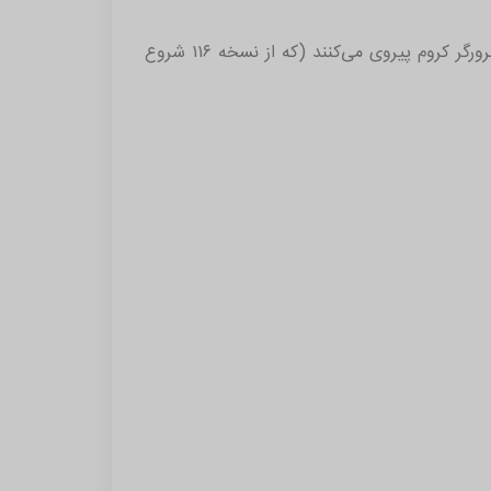
برروزرسانی‌ها همچنین از ارائه طرح Google برای افزودن پشتیبانی از الگوریتم‌های رمزگذاری مقاوم در برابر کوانتوم در مرورگر کروم پیروی می‌کنند (که از نسخه ۱۱۶ شروع