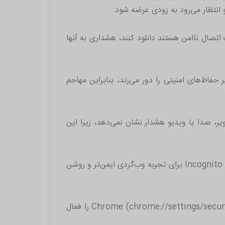
را در‌حالی‌که در یک اتصال ناامن هستند دانلود کنند، هشداری به آنها
ید: "فایل‌های دانلود شده می‌توانند حاوی کد‌های مخربی باشند که سندباکس Chrome و سایر حفاظ‌های امنیتی را دور می‌زند، بنابراین مهاجم
گام دانلود ناامن فایل‌هایی مانند تصاویر، صدا یا ویدیو هشدار نشان نمی‌دهد، زیرا این
برخی از ویژگی‌های دیگری که اضافه خواهند شد، عبارتند از فعال کردن حالت HTTPS-First به طور پیش‌فرض در حالت Incognito برای تجربه وب‌گردی ایمن‌تر و روشن
کاربران می‌توانند با فعال کردن «Always use secure connectios» در تنظیمات امنیتی Chrome (chrome://settings/security) HTTPS-First Mode را فعال