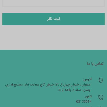
تماس با ما
آدرس:
اصفهان ، خیابان چهارباغ بالا، خیابان کاخ سعادت آباد، مجتمع اداری
اوسان، طبقه 3،واحد 312
تلفن:
03133034