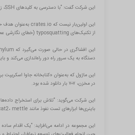
این شرکت گفت: "با دسترسی به کلید‌های SSH، زیرساخت تولید و IP شرکت، توسعه‌دهندگان اکنون یک هدف بسیار ارزشمند هستند".
از تکنیک‌های typosquatting (خطای نگارشی عمدی) برای سرقت اطلاعات حساس و دانلود فایل‌های دلخواه استفاده می‌کرد.
دستگاه به یک سرور راه دور راه‌اندازی می‌کند و با
در مخزن، ٧٠٧ بار دانلود شده بود.
باینری‌ها ابزار‌های تست نفوذ مانند dnscat2، mettle و Cobalt Strike Beacon را به‌کار می‌گیرند".
حین انجام فعالیت‌های توسعه نرم‌افزار، احتیاط و دقت