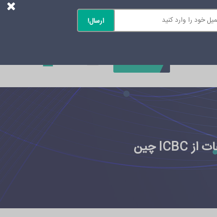
0
تماس با ما
IC چین