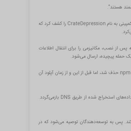
این اولین‌بار نیست که crates.io به‌عنوان هدف حمله زنجیره تامین ظاهر می‌شود. در ماه می‌سال ٢٠٢٢، SentinelOne کمپینی به نام CrateDepression را کشف کرد که
ج npm به نام emails-helper را نیز فاش کرده است که پس از نصب، مکانیزمی را برای انتقال اطلاعات
ز یک حمله پیچیده، ارسال می‌شود.
این ماژول که به‌عنوان «کتابخانه جاوا اسکریپت برای اعتبارسنجی آدرس ایمیل در قالب‌های مختلف» تبلیغ می‌شد، توسط npm حذف شد، اما قبل از این و از زمان آپلود آن
این شرکت می‌گوید: "تلاش برای استخراج داده‌ها از طریق HTTP انجام می‌شود و در صورت عدم موفقیت، مهاجم به داده‌های استخراج شده از طریق DNS بازمی‌گردد.
ند این زنجیره حمله پیچیده را ایجاد کند. پس به توسعه‌دهندگان توصیه می‌شود که در