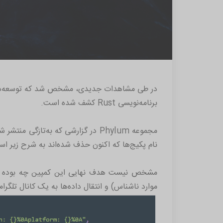
در طی مشاهدات جدیدی، مشخص شد که توسعه‌دهندگ
برنامه‌نویسی Rust کشف شده است.
نام پکیج‌ها که اکنون حذف شده‌اند به شرح زیر است: postgress، if-cfg، xrvrv، serd، Oncecell، lazystatic و er
موارد ناشناس) و انتقال داده‌ها به یک کانال تلگرامی با کد سخت از طر