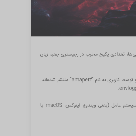
‌ها، تعدادی پکیج مخرب در رجیستری جعبه زبان
مجموعه Phylum در گزارشی که به‌تازگی منتشر شد، گفت: "این کتابخانه‌ها که بین ١٤ و ١٦ آگوست ٢٠٢٣ بارگذاری شده و توسط کاربری به نام "amaperf" منتشر شده‌اند.
مشخص نیست هدف نهایی این کمپین چه بوده است، اما ماژول‌های مشکوک دارای قابلیت‌هایی برای ضبط اطلاعات سیستم عامل (یعنی ویندوز، لینوکس، macOS یا