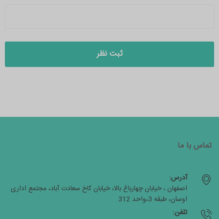
تماس با ما
آدرس:
اصفهان ، خیابان چهارباغ بالا، خیابان کاخ سعادت آباد، مجتمع اداری
اوسان، طبقه 3،واحد 312
تلفن: