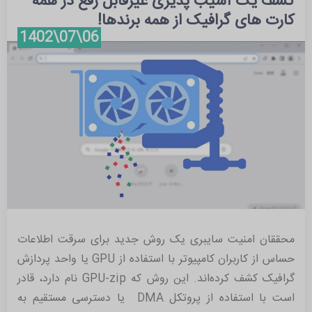
کشف یک آسیب پذیری غیرقابل رفع در همه
آبان 1402 (2)
کارت های گرافیک از همه برندها!
شهریور 1402 (1)
06\07\1402
مرداد 1402 (6)
تیر 1402 (2)
خرداد 1401 (1)
محققان امنیت سایبری یک روش جدید برای سرقت اطلاعات
حساس از کاربران کامپیوتر با استفاده از GPU یا واحد پردازش
گرافیک کشف کرده‌اند. این روش که GPU-zip نام دارد، قادر
است با استفاده از پروتکل DMA یا دسترسی مستقیم به