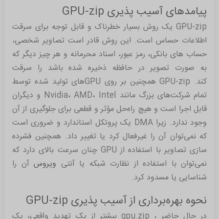
پیامدهای آسیب پذیری GPU-zip
GPU-zip یک روش بسیار خطرناک و قابل توجه برای سرقت
اطلاعات حساس است. این روش قادر است تصاویر شخصی،
حساب های بانکی، رمز عبور، اسناد محرمانه و هر چیز دیگر که
به صورت تصویر در حافظه ذخیره شده باشد را سرقت
کند. GPU-zip همچنین بر روی GPUهای تولید شده توسط
تمام شرکت‌های بزرگ مانند Nvidia، AMD، Intel و دیگران
قابل اجرا است و هیچ راه‌حل مؤثر و قطعی برای جلوگیری از آن
وجود ندارد. زیرا DMA یک پروتکل استاندارد و ضروری است
که نمی‌توان آن را غیرفعال کرد یا تغییر داد. همچنین فشرده
سازی تصاویر با استفاده از GPU چنان سرعت بالای دارد که
نمی‌توان با استفاده از نظارت شبکه یا آنتی
ویروس
آن را
شناسایی یا مسدود کرد.
نحوه بهره‌برداری از آسیب پذیری GPU-zip
در حال حاضر ، gpu.zip بیشتر از یک تهدید واقعی، یک