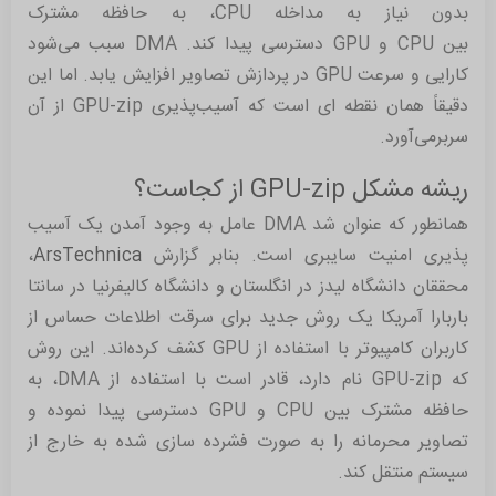
بدون نیاز به مداخله CPU، به حافظه مشترک
بین CPU و GPU دسترسی پیدا کند. DMA سبب می‌شود
کارایی و سرعت GPU در پردازش تصاویر افزایش یابد. اما این
دقیقاً همان نقطه ای است که آسیب‌پذیری GPU-zip از آن
سربرمی‌آورد.
ریشه مشکل GPU-zip از کجاست؟
همانطور که عنوان شد DMA عامل به وجود آمدن یک آسیب
پذیری امنیت سایبری است. بنابر گزارش
ArsTechnica
،
محققان دانشگاه لیدز در انگلستان و دانشگاه کالیفرنیا در سانتا
باربارا آمریکا یک روش جدید برای سرقت اطلاعات حساس از
کاربران کامپیوتر با استفاده از GPU کشف کرده‌اند. این روش
که GPU-zip نام دارد، قادر است با استفاده از DMA، به
حافظه مشترک بین CPU و GPU دسترسی پیدا نموده و
تصاویر محرمانه را به صورت فشرده سازی شده به خارج از
سیستم منتقل کند.