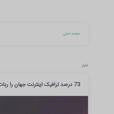
صفحه اصلی
آرشیو
اخبار
مطالب
بهمن
73 درصد ترافیک اینترنت جهان را ربات‌های مخرب اشغال کرده‌اند!
1403
(1)
آبان
1402
(2)