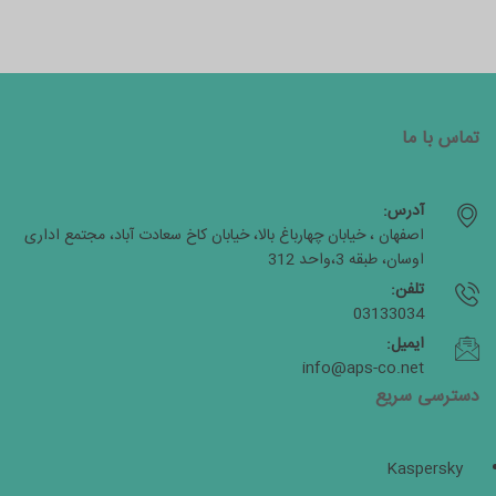
تماس با ما
آدرس:
اصفهان ، خیابان چهارباغ بالا، خیابان کاخ سعادت آباد، مجتمع اداری
اوسان، طبقه 3،واحد 312
تلفن:
03133034
ایمیل:
info@aps-co.net
دسترسی سریع
Kaspersky