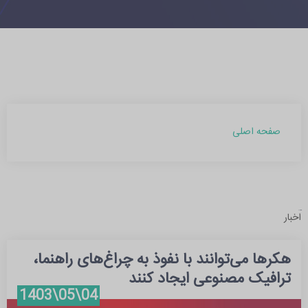
صفحه اصلی
آرشیو مطالب
اخبار
بهمن 1403 (1)
هکرها می‌توانند با نفوذ به چراغ‌های راهنما،
آبان 1402 (2)
ترافیک مصنوعی ایجاد کنند
شهریور 1402 (1)
04\05\1403
مرداد 1402 (6)