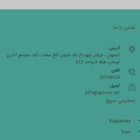
تماس با ما
آدرس:
اصفهان ، خیابان چهارباغ بالا، خیابان کاخ سعادت آباد، مجتمع اداری
اوسان، طبقه 3،واحد 312
تلفن:
03133034
ایمیل:
info@aps-co.net
دسترسی سریع
Kaspersky
Eset