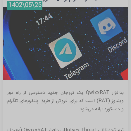
25\05\1402
مرداد 1402 (6)
تیر 1402 (2)
خرداد 1401 (1)
بدافزار QwixxRAT یک تروجان جدید دسترسی از راه دور
ویندوز (RAT) است که برای فروش از طریق پلتفرم‌های تلگرام
و دیسکورد ارائه می‌شود.
تیم تحقیقاتی Uptycs Threat، بدافزار QwixxRAT (معروف