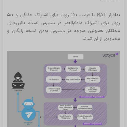
بدافزار RAT با قیمت ١۵٠ روبل برای اشتراک هفتگی و ۵٠٠
روبل برای اشتراک مادام‌العمر در دسترس است، با‌این‌حال،
محققان همچنین متوجه در دسترس بودن نسخه رایگان و
محدودی از آن شدند.