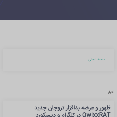
صفحه اصلی
آرشیو مطالب
اخبار
بهمن 1403 (1)
ظهور و عرضه بدافزار تروجان جدید
آبان 1402 (2)
QwixxRAT در تلگرام و دیسکورد
شهریور 1402 (1)