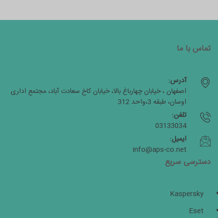
تماس با ما
آدرس:
اصفهان ، خیابان چهارباغ بالا، خیابان کاخ سعادت آباد، مجتمع اداری
اوسان، طبقه 3،واحد 312
تلفن:
03133034
ایمیل:
info@aps-co.net
دسترسی سریع
Kaspersky
Eset