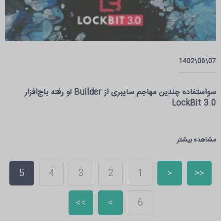
07\06\1402
سواستفاده چندین مهاجم سایبری از Builder لو رفته باج‌افزار
LockBit 3.0
مشاهده بیشتر
5
4
3
2
1
<
<<
>>
>
6