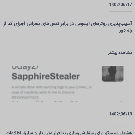
17\06\1402
آسیب‌پذیری روتر‌های ایسوس در برابر نقص‌های بحرانی اجرای کد از
راه دور
مشاهده بیشتر
13\06\1402
هشدار سیسکو برای سفارشی‌سازی بدافزار متن باز و سارق اطلاعات