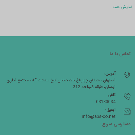
نمایش همه
تماس با ما
آدرس:
اصفهان ، خیابان چهارباغ بالا، خیابان کاخ سعادت آباد، مجتمع اداری
اوسان، طبقه 3،واحد 312
تلفن:
03133034
ایمیل:
info@aps-co.net
دسترسی سریع