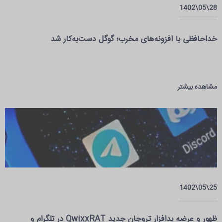
28\05\1402
خداحافظی با افزونه‌های مخرب؛ گوگل دست‌به‌کار شد
مشاهده بیشتر
25\05\1402
ظهور و عرضه بدافزار تروجان جدید QwixxRAT در تلگرام و