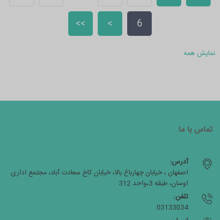
>>
>
6
نمایش همه
تماس با ما
آدرس:
اصفهان ، خیابان چهارباغ بالا، خیابان کاخ سعادت آباد، مجتمع اداری
اوسان، طبقه 3،واحد 312
تلفن:
03133034