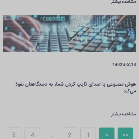
مشاهده بیشتر
18\05\1402
هوش مصنوعی با صدای تایپ کردن شما، به دستگاهتان نفوذ
می‌کند
مشاهده بیشتر
5
4
..
2
1
<
<<