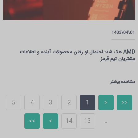
01\04\1403
AMD هک شد؛ احتمال لو رفتن محصولات آینده و اطلاعات
مشتریان تیم قرمز
مشاهده بیشتر
5
4
3
2
1
<
<<
>>
>
14
13
..