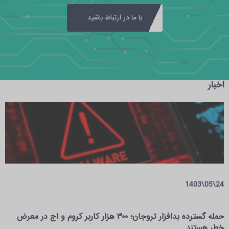
با ما در ارتباط باشید
اخبار
24\05\1403
حمله گسترده بدافزار تروجان؛ ۳۰۰ هزار کاربر کروم و اج در معرض
خطر هستند