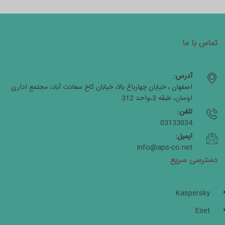
تماس با ما
آدرس:
اصفهان ، خیابان چهارباغ بالا، خیابان کاخ سعادت آباد، مجتمع اداری
اوسان، طبقه 3،واحد 312
تلفن:
03133034
ایمیل:
info@aps-co.net
دسترسی سریع
Kaspersky
Eset