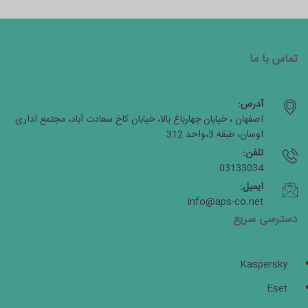
تماس با ما
آدرس:
اصفهان ، خیابان چهارباغ بالا، خیابان کاخ سعادت آباد، مجتمع اداری
اوسان، طبقه 3،واحد 312
تلفن:
03133034
ایمیل:
info@aps-co.net
دسترسی سریع
Kaspersky
Eset